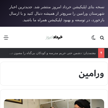
نسخه بتای اپلیکیشن خرداد امروز منتشر شد. جدیدترین اخبار
شهرستان ورامین را سریع‌تر از همیشه دنبال کنید و با ارسال
بازخورد، در توسعه و بهبود اپلیکیشن همراه ما باشید.
جستجو برای
تغییر پوسته
منو
معتمدیان: دشمن حتی حریم مدرسه و کودکان بی‌گناه را مصون نمی‌گذارد
ورامین